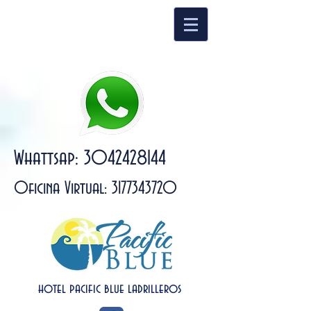
Whattsap:
3042428144
Oficina Virtual:
3177343720
hotel pacific blue ladrilleros