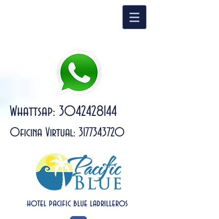
Whattsap:
3042428144
Oficina Virtual:
3177343720
hotel pacific blue ladrilleros