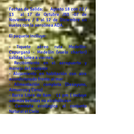
Fechas de Salida: Agosto 18 con 22 /
13 al 17 de Octubre /03 -07 de
Noviembre / 8 al 12 de Diciembre en
vuelos con la aerolinea ADA.
El paquete inclluye:
- Tiquete aéreo ruta Medellín-
Capurganá - Medellín (vuelo charter)
salidas lunea a viernes.
- Recibimiento en el aeropuerto y
manejo del equipaje
- Alojamiento en habitación con aire
acondicionado frente al mar
- Alimentación completa (Desayuno,
Almuerzo y Cena)
- Barra Libre de 8am 11 pm ( incluye
además bebidas no alcohólicas=
- Caminata ecol{ogica al conjunto
Natural el Cielo
- Utilización de piscina, turco, jacuzzi y
toallas playeras.
- Iva y Seguro Hotelero.