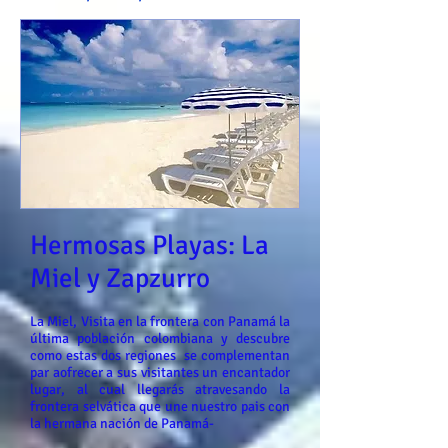
Hermosas Playas: La
Miel y Zapzurro
La Miel, Visita en la frontera con Panamá la
última población colombiana y descubre
como estas dos regiones se complementan
par aofrecer a sus visitantes un encantador
lugar, al cual llegarás atravesando la
frontera selvática que une nuestro pais con
la hermana nación de Panamá-