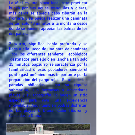
La Miel es una playa ideal para practicar
buceo por sus aguas tranquilas y claras,
más cerca se aprecia cabo tiburón en la
frontera y se puede realizar una caminata
de tan solo 40 minutos a la montaña desde
donde se pueden apreciar las bahias de los
dos paises.
Zapzurro, significa bahia profunda y se
llega a ella luego de una hora de caminata
por los diferentes senderos ecológicos
destinados para ello o en lancha a tan solo
15 minutos. Sapzurro se caracteriza por la
familiaridad d esus pobladores siendo el
punto gastronómico mas importante por la
preparación del pargo rojo. Es una de las
paradas obligadas por su riqueza
submarina, sus hermosas y acogedoras
playas y su topografia, lo hacen un sitio
especial para vivir una experiencia
inolvidable. Aqui también podrás disfrutar
de las playas L Diana, Cabo Tiburon y
Cascadas la Diana.