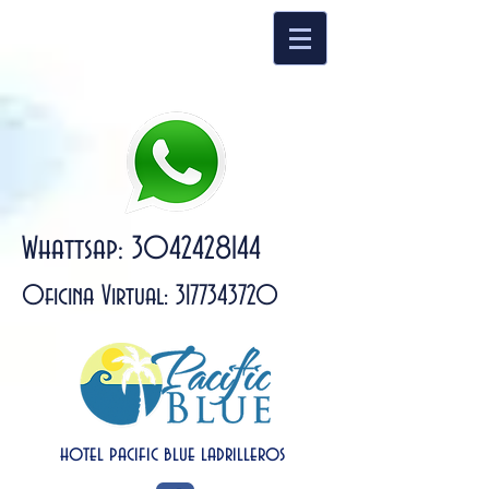
Whattsap:
3042428144
Oficina Virtual:
3177343720
hotel pacific blue ladrilleros