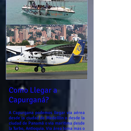
Como Llegar a
Capurganá?
A Capurgana podemos llegar via aérea
desde la ciudad de Medelllin o desde la
ciudad de Panamá o via maritima desde
la Turbo, Antioquia. Via área toma mas o