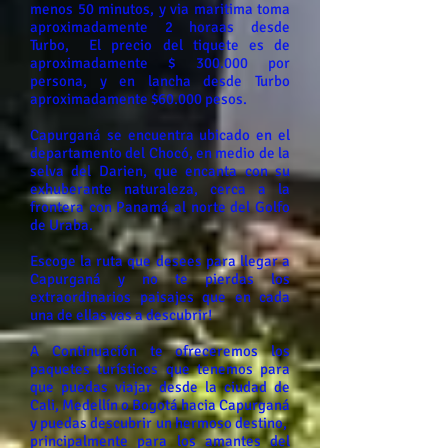
menos 50 minutos, y via maritima toma
aproximadamente 2 horaas desde
Turbo, El precio del tiquete es de
aproximadamente $ 300.000 por
persona, y en lancha desde Turbo
aproximadamente $60.000 pesos.
Capurganá se encuentra ubicado en el
departamento del Chocó, en medio de la
selva del Darien, que encanta con su
exhuberante naturaleza, cerca a la
frontera con Panamá al norte del Golfo
de Uraba.
Escoge la ruta que desees para llegar a
Capurganá y no te pierdas los
extraordinarios paisajes que en cada
una de ellas vas a descubrir!
A Continuación te ofreceremos los
paquetes turísticos que tenemos para
que puedas viajar desde la ciudad de
Cali, Medellín o Bogotá hacia Capurganá
y puedas descubrir un hermoso destino,
principalmente para los amantes del